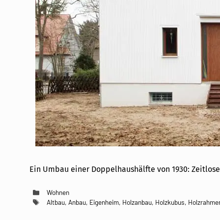
Ein Umbau einer Doppelhaushälfte von 1930: Zeitlose
Kategorien
Wohnen
Schlagwörter
Altbau
,
Anbau
,
Eigenheim
,
Holzanbau
,
Holzkubus
,
Holzrahme