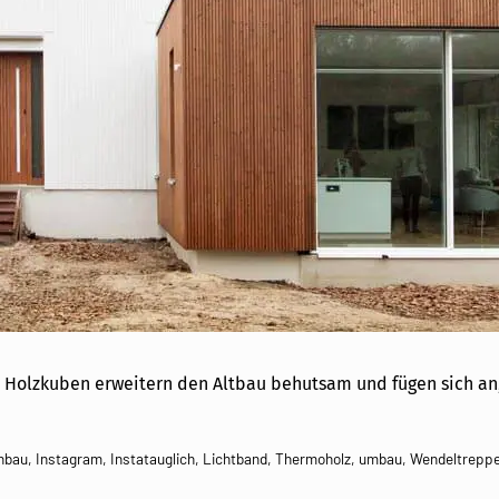
 Holzkuben erweitern den Altbau behutsam und fügen sich an,
nbau
,
Instagram
,
Instatauglich
,
Lichtband
,
Thermoholz
,
umbau
,
Wendeltrepp