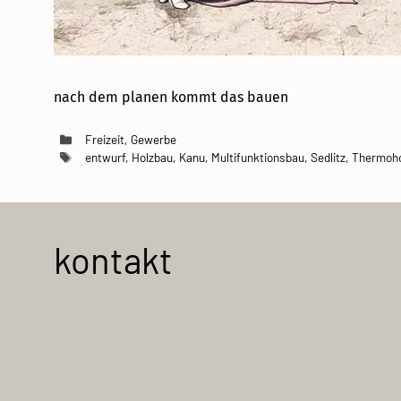
nach dem planen kommt das bauen
Kategorien
Freizeit
,
Gewerbe
Schlagwörter
entwurf
,
Holzbau
,
Kanu
,
Multifunktionsbau
,
Sedlitz
,
Thermoho
kontakt