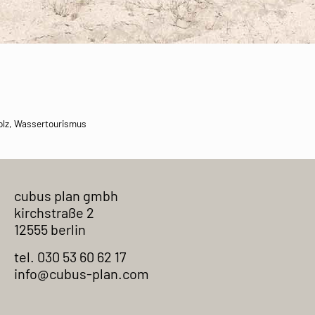
lz
,
Wassertourismus
cubus plan gmbh
kirchstraße 2
12555 berlin
tel. 030 53 60 62 17
info@cubus-plan.com