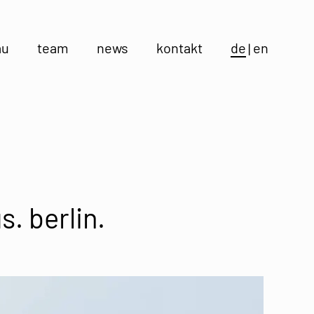
au
team
news
kontakt
de
en
. berlin.