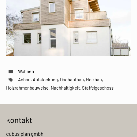
Kategorien
Wohnen
Schlagwörter
Anbau
,
Aufstockung
,
Dachaufbau
,
Holzbau
,
Holzrahmenbauweise
,
Nachhaltigkeit
,
Staffelgeschoss
kontakt
cubus plan gmbh