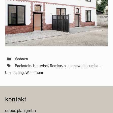
Kategorien
Wohnen
Schlagwörter
Backstein
,
Hinterhof
,
Remise
,
schoeneweide
,
umbau
,
Umnutzung
,
Wohnraum
kontakt
cubus plan gmbh