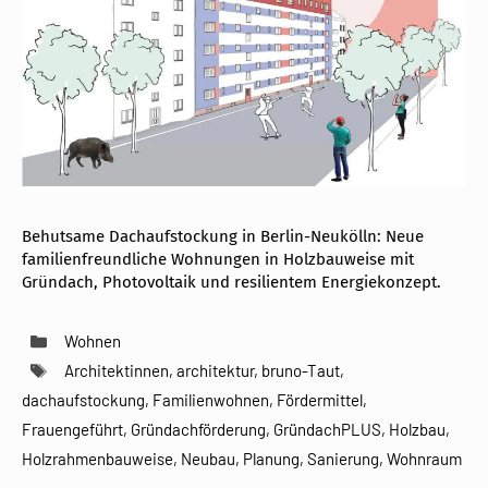
Behutsame Dachaufstockung in Berlin-Neukölln: Neue
familienfreundliche Wohnungen in Holzbauweise mit
Gründach, Photovoltaik und resilientem Energiekonzept.
Kategorien
Wohnen
Schlagwörter
Architektinnen
,
architektur
,
bruno-Taut
,
dachaufstockung
,
Familienwohnen
,
Fördermittel
,
Frauengeführt
,
Gründachförderung
,
GründachPLUS
,
Holzbau
,
Holzrahmenbauweise
,
Neubau
,
Planung
,
Sanierung
,
Wohnraum