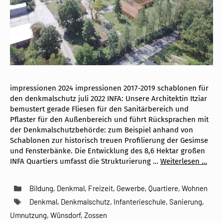
impressionen 2024 impressionen 2017-2019 schablonen für
den denkmalschutz juli 2022 INFA: Unsere Architektin Itziar
bemustert gerade Fliesen für den Sanitärbereich und
Pflaster für den Außenbereich und führt Rücksprachen mit
der Denkmalschutzbehörde: zum Beispiel anhand von
Schablonen zur historisch treuen Profilierung der Gesimse
und Fensterbänke. Die Entwicklung des 8,6 Hektar großen
INFA Quartiers umfasst die Strukturierung …
Weiterlesen …
Kategorien
Bildung
,
Denkmal
,
Freizeit
,
Gewerbe
,
Quartiere
,
Wohnen
Schlagwörter
Denkmal
,
Denkmalschutz
,
Infanterieschule
,
Sanierung
,
Umnutzung
,
Wünsdorf
,
Zossen