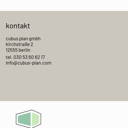
kontakt
cubus plan gmbh
kirchstraße 2
12555 berlin
tel. 030 53 60 62 17
info@cubus-plan.com