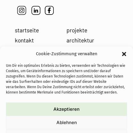
startseite
projekte
kontakt
architektur
impressum
leistungen
Cookie-Zustimmung verwalten
datenschutz
holzbau
Um Dir ein optimales Erlebnis zu bieten, verwenden wir Technologien wie
cookies
team
Cookies, um Geräteinformationen zu speichern und/oder darauf
zuzugreifen. Wenn Du diesen Technologien zustimmst, können wir Daten
news
wie das Surfverhalten oder eindeutige IDs auf dieser Website
verarbeiten. Wenn Du Deine Zustimmung nicht erteilst oder zurückziehst,
können bestimmte Merkmale und Funktionen beeinträchtigt werden.
Akzeptieren
cofundadoras de PASoS e.V.:
Ablehnen
proyectos autoconstruidos
sostenibles con objetivo social