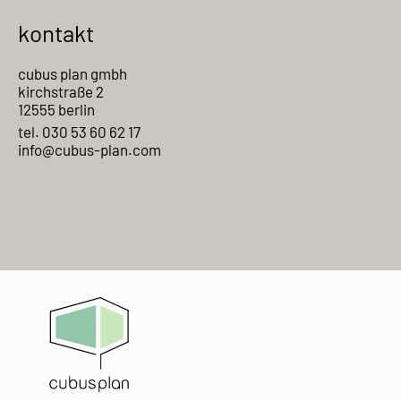
kontakt
cubus plan gmbh
kirchstraße 2
12555 berlin
tel. 030 53 60 62 17
info@cubus-plan.com