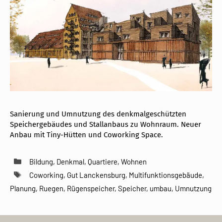
Sanierung und Umnutzung des denkmalgeschützten
Speichergebäudes und Stallanbaus zu Wohnraum. Neuer
Anbau mit Tiny-Hütten und Coworking Space.
Kategorien
Bildung
,
Denkmal
,
Quartiere
,
Wohnen
Schlagwörter
Coworking
,
Gut Lanckensburg
,
Multifunktionsgebäude
,
Planung
,
Ruegen
,
Rügenspeicher
,
Speicher
,
umbau
,
Umnutzung