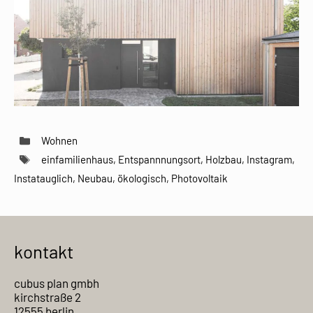
Kategorien
Wohnen
Schlagwörter
einfamilienhaus
,
Entspannnungsort
,
Holzbau
,
Instagram
,
Instatauglich
,
Neubau
,
ökologisch
,
Photovoltaik
kontakt
cubus plan gmbh
kirchstraße 2
12555 berlin