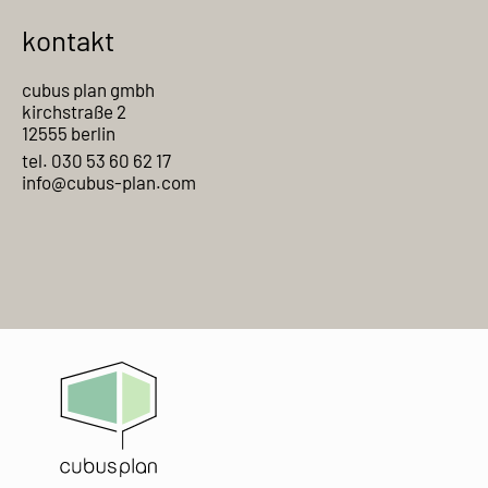
kontakt
cubus plan gmbh
kirchstraße 2
12555 berlin
tel. 030 53 60 62 17
info@cubus-plan.com