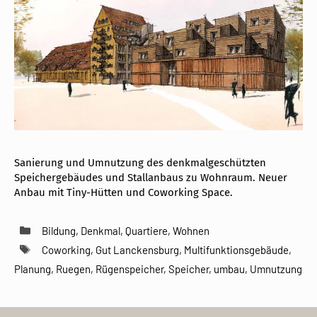
Sanierung und Umnutzung des denkmalgeschützten
Speichergebäudes und Stallanbaus zu Wohnraum. Neuer
Anbau mit Tiny-Hütten und Coworking Space.
Kategorien
Bildung
,
Denkmal
,
Quartiere
,
Wohnen
Schlagwörter
Coworking
,
Gut Lanckensburg
,
Multifunktionsgebäude
,
Planung
,
Ruegen
,
Rügenspeicher
,
Speicher
,
umbau
,
Umnutzung