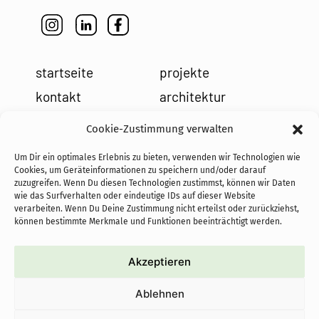
startseite
projekte
kontakt
architektur
impressum
leistungen
Cookie-Zustimmung verwalten
datenschutz
holzbau
Um Dir ein optimales Erlebnis zu bieten, verwenden wir Technologien wie
cookies
team
Cookies, um Geräteinformationen zu speichern und/oder darauf
zuzugreifen. Wenn Du diesen Technologien zustimmst, können wir Daten
news
wie das Surfverhalten oder eindeutige IDs auf dieser Website
verarbeiten. Wenn Du Deine Zustimmung nicht erteilst oder zurückziehst,
können bestimmte Merkmale und Funktionen beeinträchtigt werden.
Akzeptieren
cofundadoras de PASoS e.V.:
Ablehnen
proyectos autoconstruidos
sostenibles con objetivo social