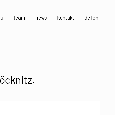
au
team
news
kontakt
de
en
öcknitz.