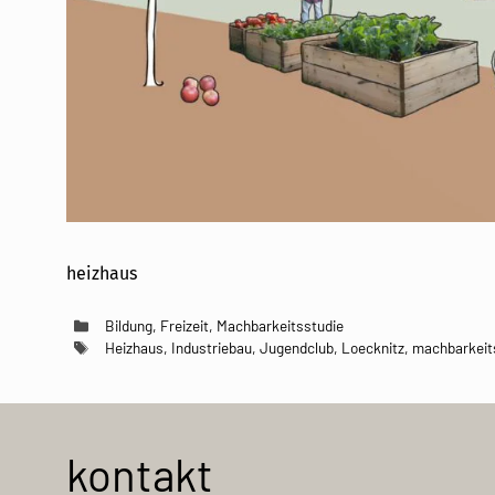
heizhaus
Kategorien
Bildung
,
Freizeit
,
Machbarkeitsstudie
Schlagwörter
Heizhaus
,
Industriebau
,
Jugendclub
,
Loecknitz
,
machbarkeit
kontakt