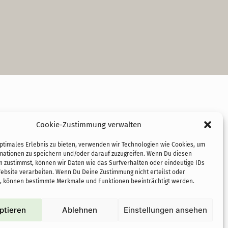
Cookie-Zustimmung verwalten
optimales Erlebnis zu bieten, verwenden wir Technologien wie Cookies, um
mationen zu speichern und/oder darauf zuzugreifen. Wenn Du diesen
n zustimmst, können wir Daten wie das Surfverhalten oder eindeutige IDs
Website verarbeiten. Wenn Du Deine Zustimmung nicht erteilst oder
t, können bestimmte Merkmale und Funktionen beeinträchtigt werden.
cofundadoras de PASoS e.V.: proyectos
autoconstruidos sostenibles con
ptieren
Ablehnen
Einstellungen ansehen
objetivo social