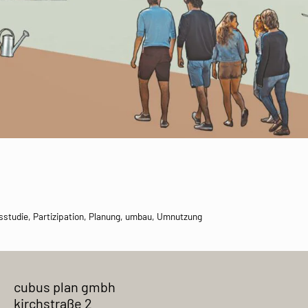
sstudie
,
Partizipation
,
Planung
,
umbau
,
Umnutzung
cubus plan gmbh
kirchstraße 2