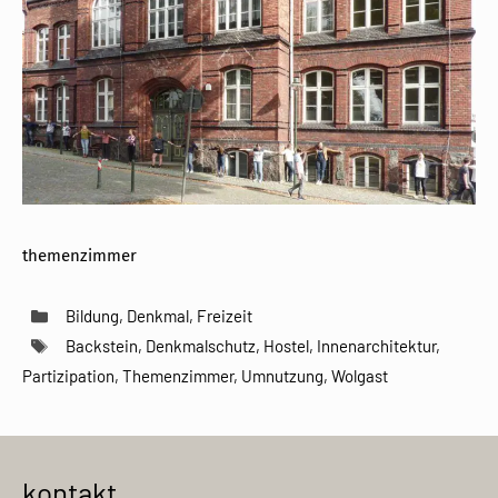
themenzimmer
Kategorien
Bildung
,
Denkmal
,
Freizeit
Schlagwörter
Backstein
,
Denkmalschutz
,
Hostel
,
Innenarchitektur
,
Partizipation
,
Themenzimmer
,
Umnutzung
,
Wolgast
kontakt