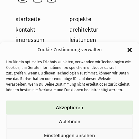
startseite
projekte
kontakt
architektur
impressum
leistungen
datenschutz
holzbau
Cookie-Zustimmung verwalten
cookies
team
Um Dir ein optimales Erlebnis zu bieten, verwenden wir Technologien wie
Cookies, um Geräteinformationen zu speichern und/oder darauf
news
zuzugreifen. Wenn Du diesen Technologien zustimmst, können wir Daten
wie das Surfverhalten oder eindeutige IDs auf dieser Website
verarbeiten. Wenn Du Deine Zustimmung nicht erteilst oder zurückziehst,
können bestimmte Merkmale und Funktionen beeinträchtigt werden.
Akzeptieren
cofundadoras de PASoS e.V.:
proyectos autoconstruidos
Ablehnen
sostenibles con objetivo social
Einstellungen ansehen