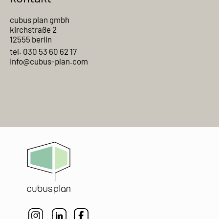
cubus plan gmbh
kirchstraße 2
12555 berlin
tel. 030 53 60 62 17
info@cubus-plan.com