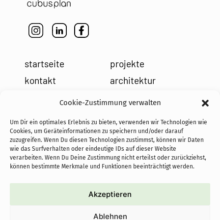
startseite
projekte
kontakt
architektur
impressum
leistungen
Cookie-Zustimmung verwalten
datenschutz
holzbau
Um Dir ein optimales Erlebnis zu bieten, verwenden wir Technologien wie
cookies
team
Cookies, um Geräteinformationen zu speichern und/oder darauf
zuzugreifen. Wenn Du diesen Technologien zustimmst, können wir Daten
news
wie das Surfverhalten oder eindeutige IDs auf dieser Website
verarbeiten. Wenn Du Deine Zustimmung nicht erteilst oder zurückziehst,
können bestimmte Merkmale und Funktionen beeinträchtigt werden.
Akzeptieren
cofundadoras de PASoS e.V.:
Ablehnen
proyectos autoconstruidos