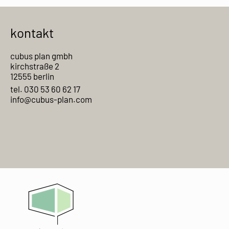
kontakt
cubus plan gmbh
kirchstraße 2
12555 berlin
tel. 030 53 60 62 17
info@cubus-plan.com