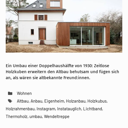
Ein Umbau einer Doppelhaushälfte von 1930: Zeitlose
Holzkuben erweitern den Altbau behutsam und fügen sich
an, als wären sie altbekannte Freund:innen.
Kategorien
Wohnen
Schlagwörter
Altbau
,
Anbau
,
Eigenheim
,
Holzanbau
,
Holzkubus
,
Holzrahmenbau
,
Instagram
,
Instatauglich
,
Lichtband
,
Thermoholz
,
umbau
,
Wendeltreppe