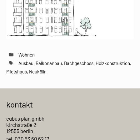
Kategorien
Wohnen
Schlagwörter
Ausbau
,
Balkonanbau
,
Dachgeschoss
,
Holzkonstruktion
,
Mietshaus
,
Neukölln
kontakt
cubus plan gmbh
kirchstraße 2
12555 berlin
tel. 030 53 60 62 17