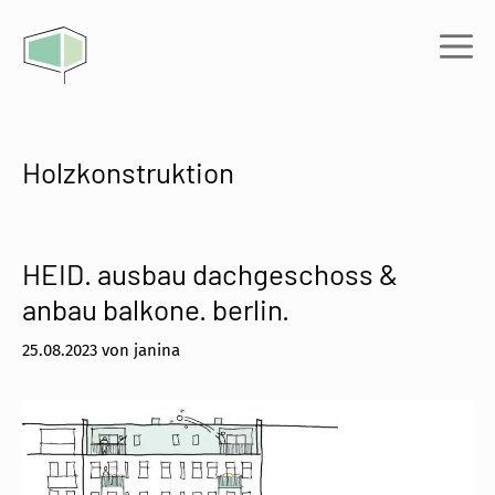
Zum
Inhalt
Me
springen
Holzkonstruktion
HEID. ausbau dachgeschoss &
anbau balkone. berlin.
25.08.2023
von
janina