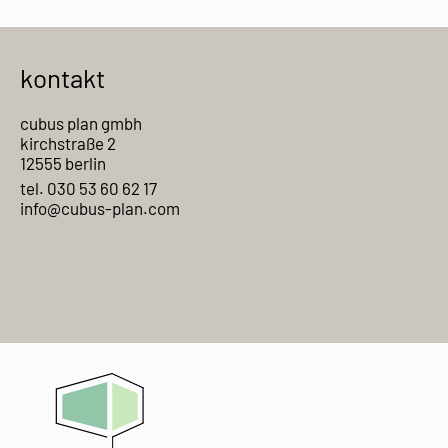
kontakt
cubus plan gmbh
kirchstraße 2
12555 berlin
tel. 030 53 60 62 17
info@cubus-plan.com