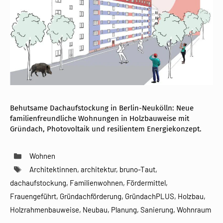
Behutsame Dachaufstockung in Berlin-Neukölln: Neue
familienfreundliche Wohnungen in Holzbauweise mit
Gründach, Photovoltaik und resilientem Energiekonzept.
Kategorien
Wohnen
Schlagwörter
Architektinnen
,
architektur
,
bruno-Taut
,
dachaufstockung
,
Familienwohnen
,
Fördermittel
,
Frauengeführt
,
Gründachförderung
,
GründachPLUS
,
Holzbau
,
Holzrahmenbauweise
,
Neubau
,
Planung
,
Sanierung
,
Wohnraum