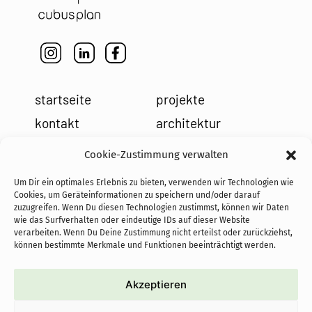
startseite
projekte
kontakt
architektur
impressum
leistungen
Cookie-Zustimmung verwalten
datenschutz
holzbau
Um Dir ein optimales Erlebnis zu bieten, verwenden wir Technologien wie
cookies
team
Cookies, um Geräteinformationen zu speichern und/oder darauf
zuzugreifen. Wenn Du diesen Technologien zustimmst, können wir Daten
news
wie das Surfverhalten oder eindeutige IDs auf dieser Website
verarbeiten. Wenn Du Deine Zustimmung nicht erteilst oder zurückziehst,
können bestimmte Merkmale und Funktionen beeinträchtigt werden.
Akzeptieren
cofundadoras de PASoS e.V.: