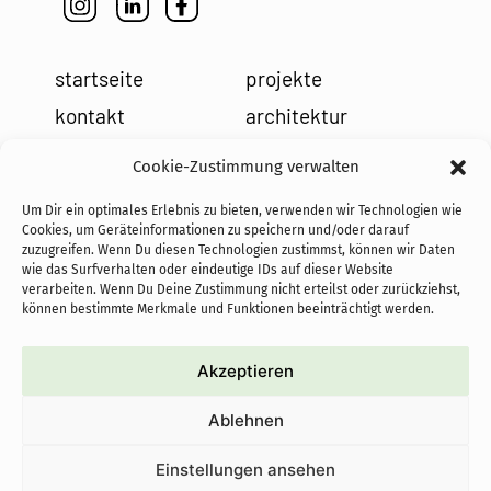
startseite
projekte
kontakt
architektur
impressum
leistungen
Cookie-Zustimmung verwalten
datenschutz
holzbau
Um Dir ein optimales Erlebnis zu bieten, verwenden wir Technologien wie
cookies
team
Cookies, um Geräteinformationen zu speichern und/oder darauf
zuzugreifen. Wenn Du diesen Technologien zustimmst, können wir Daten
news
wie das Surfverhalten oder eindeutige IDs auf dieser Website
verarbeiten. Wenn Du Deine Zustimmung nicht erteilst oder zurückziehst,
können bestimmte Merkmale und Funktionen beeinträchtigt werden.
Akzeptieren
cofundadoras de PASoS e.V.:
Ablehnen
proyectos autoconstruidos
sostenibles con objetivo social
Einstellungen ansehen