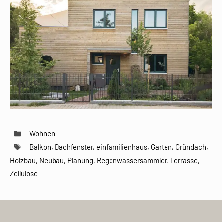
Kategorien
Wohnen
Schlagwörter
Balkon
,
Dachfenster
,
einfamilienhaus
,
Garten
,
Gründach
,
Holzbau
,
Neubau
,
Planung
,
Regenwassersammler
,
Terrasse
,
Zellulose