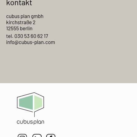
kontakt
cubus plan gmbh
kirchstraße 2
12555 berlin
tel. 030 53 60 62 17
info@cubus-plan.com