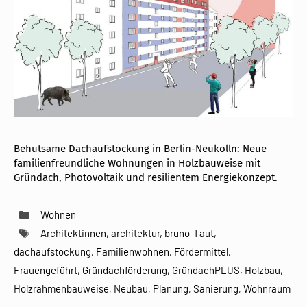
Behutsame Dachaufstockung in Berlin-Neukölln: Neue
familienfreundliche Wohnungen in Holzbauweise mit
Gründach, Photovoltaik und resilientem Energiekonzept.
Kategorien
Wohnen
Schlagwörter
Architektinnen
,
architektur
,
bruno-Taut
,
dachaufstockung
,
Familienwohnen
,
Fördermittel
,
Frauengeführt
,
Gründachförderung
,
GründachPLUS
,
Holzbau
,
Holzrahmenbauweise
,
Neubau
,
Planung
,
Sanierung
,
Wohnraum