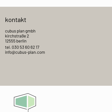
kontakt
cubus plan gmbh
kirchstraße 2
12555 berlin
tel. 030 53 60 62 17
info@cubus-plan.com