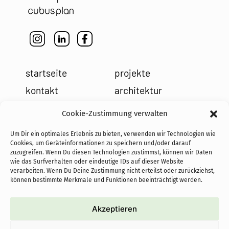
startseite
projekte
kontakt
architektur
impressum
leistungen
Cookie-Zustimmung verwalten
datenschutz
holzbau
Um Dir ein optimales Erlebnis zu bieten, verwenden wir Technologien wie
cookies
team
Cookies, um Geräteinformationen zu speichern und/oder darauf
zuzugreifen. Wenn Du diesen Technologien zustimmst, können wir Daten
news
wie das Surfverhalten oder eindeutige IDs auf dieser Website
verarbeiten. Wenn Du Deine Zustimmung nicht erteilst oder zurückziehst,
können bestimmte Merkmale und Funktionen beeinträchtigt werden.
Akzeptieren
cofundadoras de PASoS e.V.: