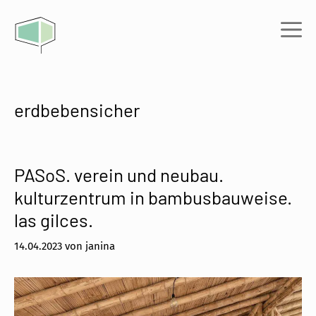
Zum
Inhalt
Me
springen
erdbebensicher
PASoS. verein und neubau.
kulturzentrum in bambusbauweise.
las gilces.
14.04.2023
von
janina