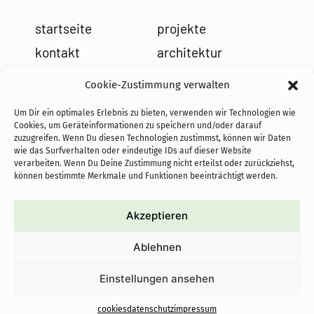
startseite
projekte
kontakt
architektur
impressum
leistungen
Cookie-Zustimmung verwalten
datenschutz
holzbau
Um Dir ein optimales Erlebnis zu bieten, verwenden wir Technologien wie
cookies
team
Cookies, um Geräteinformationen zu speichern und/oder darauf
zuzugreifen. Wenn Du diesen Technologien zustimmst, können wir Daten
news
wie das Surfverhalten oder eindeutige IDs auf dieser Website
verarbeiten. Wenn Du Deine Zustimmung nicht erteilst oder zurückziehst,
können bestimmte Merkmale und Funktionen beeinträchtigt werden.
Akzeptieren
cofundadoras de PASoS e.V.:
Ablehnen
proyectos autoconstruidos
sostenibles con objetivo social
Einstellungen ansehen
cookies
datenschutz
impressum