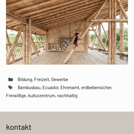
Kategorien
Bildung
,
Freizeit
,
Gewerbe
Schlagwörter
Bambusbau
,
Ecuador
,
Ehrenamt
,
erdbebensicher
,
Freiwillige
,
kulturzentrum
,
nachhaltig
kontakt