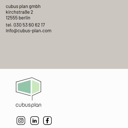
cubus plan gmbh
kirchstraße 2
12555 berlin
tel. 030 53 60 62 17
info@cubus-plan.com