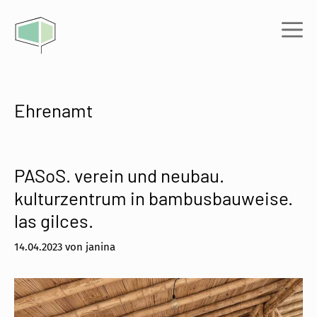
Zum
Inhalt
Me
springen
Ehrenamt
PASoS. verein und neubau.
kulturzentrum in bambusbauweise.
las gilces.
14.04.2023
von
janina