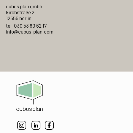
cubus plan gmbh
kirchstraße 2
12555 berlin
tel. 030 53 60 62 17
info@cubus-plan.com