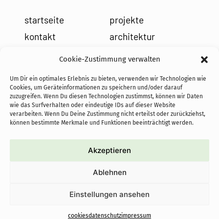
startseite
projekte
kontakt
architektur
impressum
leistungen
Cookie-Zustimmung verwalten
datenschutz
holzbau
Um Dir ein optimales Erlebnis zu bieten, verwenden wir Technologien wie
cookies
team
Cookies, um Geräteinformationen zu speichern und/oder darauf
zuzugreifen. Wenn Du diesen Technologien zustimmst, können wir Daten
news
wie das Surfverhalten oder eindeutige IDs auf dieser Website
verarbeiten. Wenn Du Deine Zustimmung nicht erteilst oder zurückziehst,
können bestimmte Merkmale und Funktionen beeinträchtigt werden.
Akzeptieren
cofundadoras de PASoS e.V.:
Ablehnen
proyectos autoconstruidos
sostenibles con objetivo social
Einstellungen ansehen
cookies
datenschutz
impressum