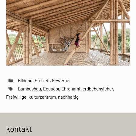
Kategorien
Bildung
,
Freizeit
,
Gewerbe
Schlagwörter
Bambusbau
,
Ecuador
,
Ehrenamt
,
erdbebensicher
,
Freiwillige
,
kulturzentrum
,
nachhaltig
kontakt