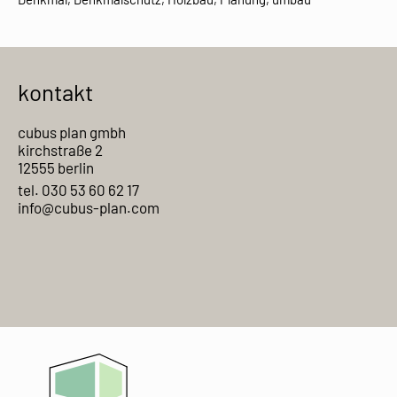
kontakt
cubus plan gmbh
kirchstraße 2
12555 berlin
tel. 030 53 60 62 17
info@cubus-plan.com