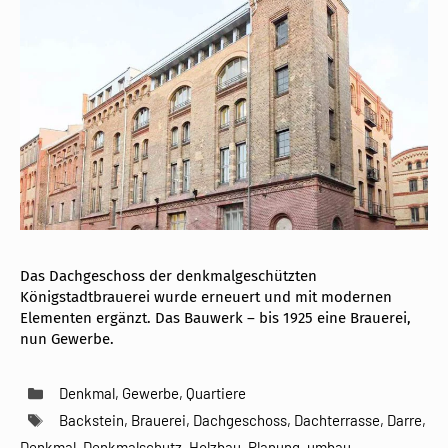
Das Dachgeschoss der denkmalgeschützten
Königstadtbrauerei wurde erneuert und mit modernen
Elementen ergänzt. Das Bauwerk – bis 1925 eine Brauerei,
nun Gewerbe.
Kategorien
Denkmal
,
Gewerbe
,
Quartiere
Schlagwörter
Backstein
,
Brauerei
,
Dachgeschoss
,
Dachterrasse
,
Darre
,
Denkmal
,
Denkmalschutz
,
Holzbau
,
Planung
,
umbau