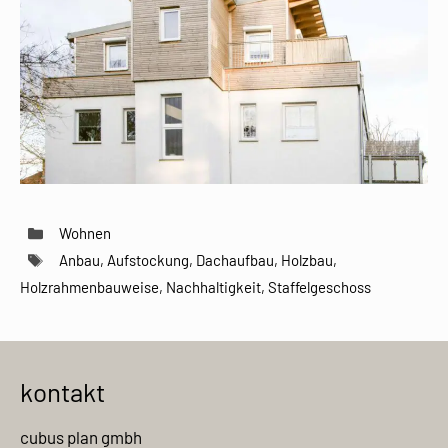
Kategorien
Wohnen
Schlagwörter
Anbau
,
Aufstockung
,
Dachaufbau
,
Holzbau
,
Holzrahmenbauweise
,
Nachhaltigkeit
,
Staffelgeschoss
kontakt
cubus plan gmbh