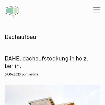
Zum
Inhalt
Me
springen
Dachaufbau
DAHE. dachaufstockung in holz.
berlin.
07.04.2023
von
janina