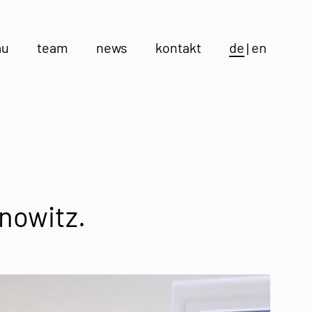
au
team
news
kontakt
de
en
nnowitz.