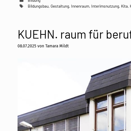
Bildung
Schlagwörter
Bildungsbau
,
Gestaltung
,
Innenraum
,
Interimsnutzung
,
Kita
,
KUEHN. raum für berufs
08.07.2025
von
Tamara Mildt