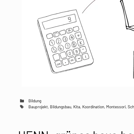
Kategorien
Bildung
Schlagwörter
Bauprojekt
,
Bildungsbau
,
Kita
,
Koordination
,
Montessori
,
Sch