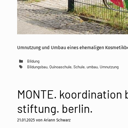
Umnutzung und Umbau eines ehemaligen Kosmetikbetri
Kategorien
Bildung
Schlagwörter
Bildungsbau
,
Quinoaschule
,
Schule
,
umbau
,
Umnutzung
MONTE. koordination b
stiftung. berlin.
21.01.2025
von
Ariann Schwarz