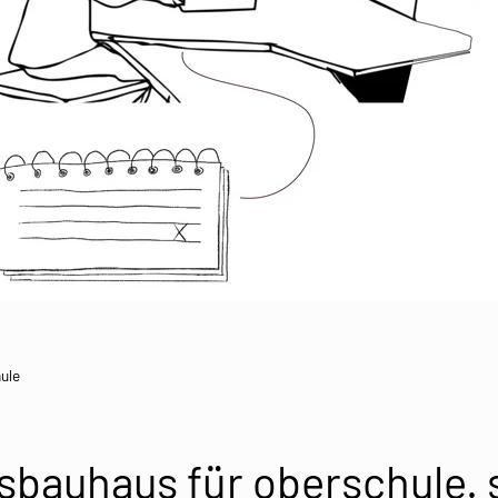
ule
sbauhaus für oberschule. 