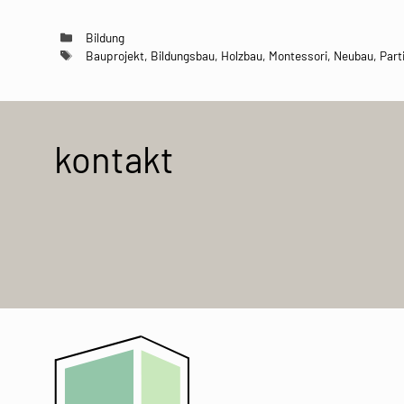
Kategorien
Bildung
Schlagwörter
Bauprojekt
,
Bildungsbau
,
Holzbau
,
Montessori
,
Neubau
,
Part
kontakt