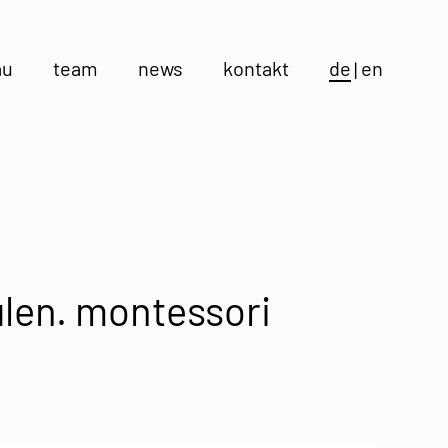
au
team
news
kontakt
de
en
ulen. montessori