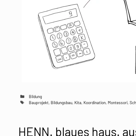
Kategorien
Bildung
Schlagwörter
Bauprojekt
,
Bildungsbau
,
Kita
,
Koordination
,
Montessori
,
Sch
HENN. blaues haus. au