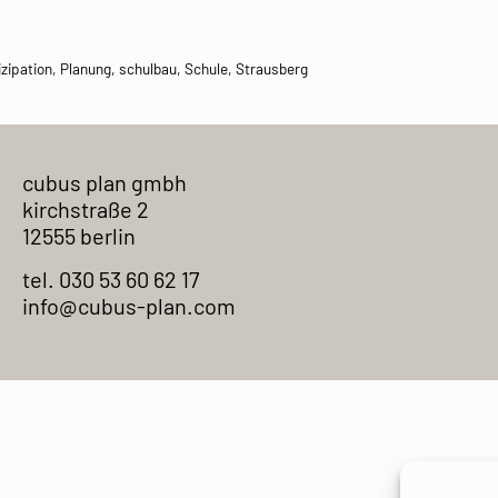
izipation
,
Planung
,
schulbau
,
Schule
,
Strausberg
cubus plan gmbh
kirchstraße 2
12555 berlin
tel. 030 53 60 62 17
info@cubus-plan.com