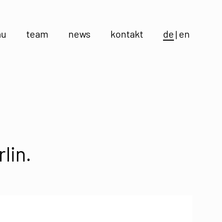
au
team
news
kontakt
de
en
lin.