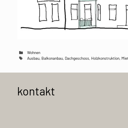
Kategorien
Wohnen
Schlagwörter
Ausbau
,
Balkonanbau
,
Dachgeschoss
,
Holzkonstruktion
,
Mie
kontakt