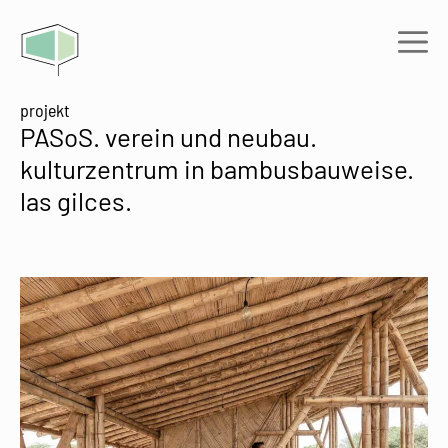
Zum
Inhalt
Me
springen
projekt
PASoS. verein und neubau.
kulturzentrum in bambusbauweise.
las gilces.