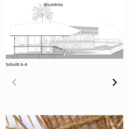
Grundriss
Schnitt A-A
Sc