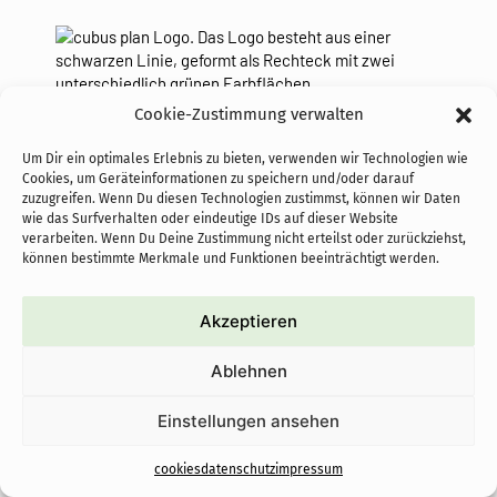
Cookie-Zustimmung verwalten
Um Dir ein optimales Erlebnis zu bieten, verwenden wir Technologien wie
Cookies, um Geräteinformationen zu speichern und/oder darauf
zuzugreifen. Wenn Du diesen Technologien zustimmst, können wir Daten
startseite
projekte
wie das Surfverhalten oder eindeutige IDs auf dieser Website
verarbeiten. Wenn Du Deine Zustimmung nicht erteilst oder zurückziehst,
kontakt
architektur
können bestimmte Merkmale und Funktionen beeinträchtigt werden.
impressum
leistungen
Akzeptieren
datenschutz
holzbau
cookies
team
Ablehnen
news
Einstellungen ansehen
cookies
datenschutz
impressum