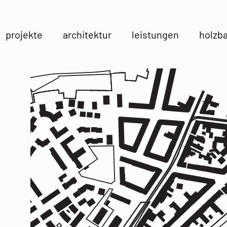
projekte
architektur
leistungen
holzb