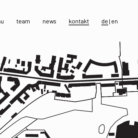
au
team
news
kontakt
de
en