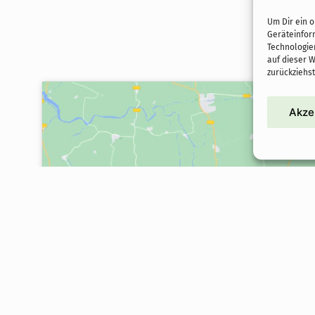
Um Dir ein 
Geräteinfor
Technologie
auf dieser 
zurückziehs
Akze
Klicke hier, um Market
Cookies zu akzeptiere
diesen Inhalt zu aktiv