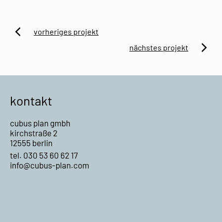
vorheriges projekt
zum
nächstes projekt
vorherigen
zum
Projekt
nächsten
Projekt
kontakt
cubus plan gmbh
kirchstraße 2
12555 berlin
tel. 030 53 60 62 17
info@cubus-plan.com