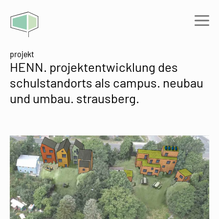
Zum
Inhalt
Me
springen
projekt
HENN. projektentwicklung des
schulstandorts als campus. neubau
und umbau. strausberg.