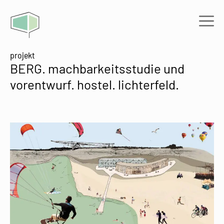
Zum
Inhalt
Me
springen
projekt
BERG. machbarkeitsstudie und
vorentwurf. hostel. lichterfeld.