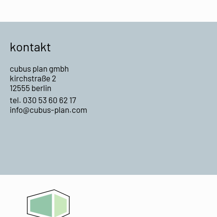
zum
Projekt
nächsten
Projekt
kontakt
cubus plan gmbh
kirchstraße 2
12555 berlin
tel. 030 53 60 62 17
info@cubus-plan.com