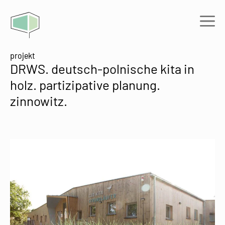
Zum
Inhalt
Me
springen
projekt
DRWS. deutsch-polnische kita in
holz. partizipative planung.
zinnowitz.