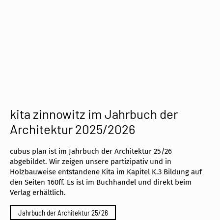
cookies
team
news
cofundadoras de PASoS e.V.:
proyectos autoconstruidos
sostenibles con objetivo social