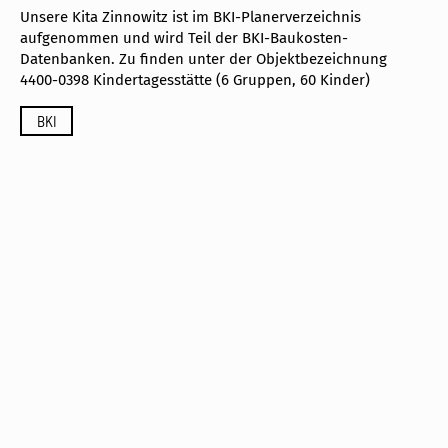
info@cubus-plan.com
startseite
projekte
kontakt
architektur
impressum
leistungen
datenschutz
holzbau