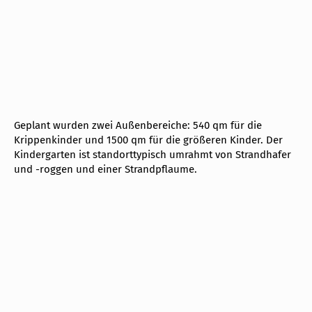
kita zinnowitz im Jahrbuch der
Architektur 2025/2026
cubus plan ist im Jahrbuch der Architektur 25/26
abgebildet. Wir zeigen unsere partizipativ und in
Holzbauweise entstandene Kita im Kapitel K.3 Bildung auf
den Seiten 160ff. Es ist im Buchhandel und direkt beim
Verlag erhältlich.
Jahrbuch der Architektur 25/26