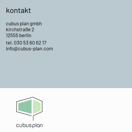
kontakt
cubus plan gmbh
kirchstraße 2
12555 berlin
tel. 030 53 60 62 17
info@cubus-plan.com