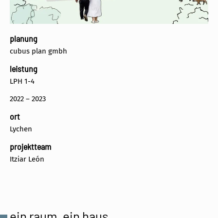
planung
cubus plan gmbh
leistung
LPH 1-4
2022 – 2023
ort
Lychen
projektteam
Itziar León
ein raum, ein haus