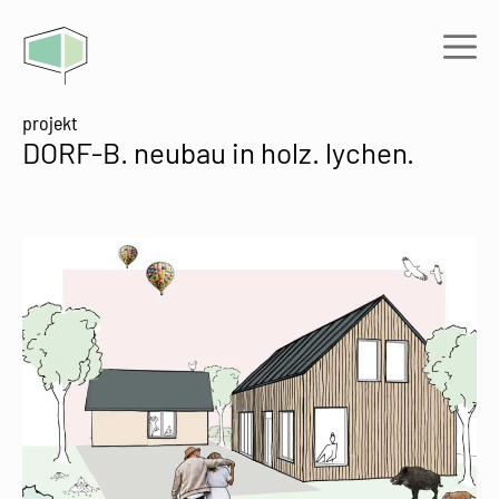
Zum
Inhalt
Me
springen
projekt
DORF-B. neubau in holz. lychen.