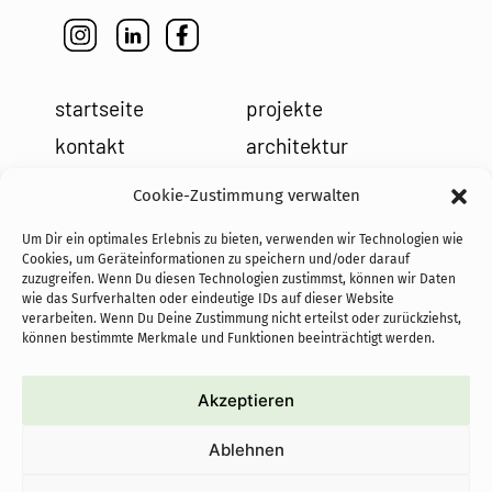
startseite
projekte
kontakt
architektur
impressum
leistungen
Cookie-Zustimmung verwalten
datenschutz
holzbau
Um Dir ein optimales Erlebnis zu bieten, verwenden wir Technologien wie
cookies
team
Cookies, um Geräteinformationen zu speichern und/oder darauf
zuzugreifen. Wenn Du diesen Technologien zustimmst, können wir Daten
news
wie das Surfverhalten oder eindeutige IDs auf dieser Website
verarbeiten. Wenn Du Deine Zustimmung nicht erteilst oder zurückziehst,
können bestimmte Merkmale und Funktionen beeinträchtigt werden.
Akzeptieren
cofundadoras de PASoS e.V.:
Ablehnen
proyectos autoconstruidos
sostenibles con objetivo social