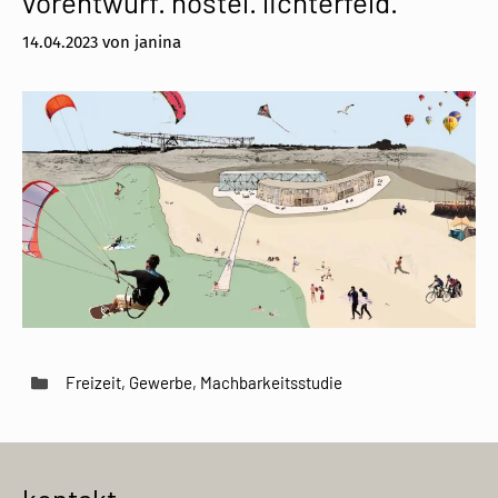
vorentwurf. hostel. lichterfeld.
14.04.2023
von
janina
Kategorien
Freizeit
,
Gewerbe
,
Machbarkeitsstudie