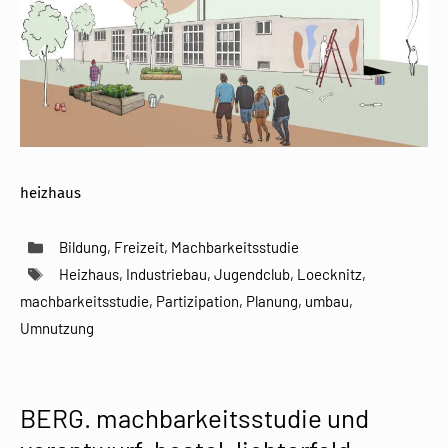
heizhaus
Kategorien
Bildung
,
Freizeit
,
Machbarkeitsstudie
Schlagwörter
Heizhaus
,
Industriebau
,
Jugendclub
,
Loecknitz
,
machbarkeitsstudie
,
Partizipation
,
Planung
,
umbau
,
Umnutzung
BERG. machbarkeitsstudie und