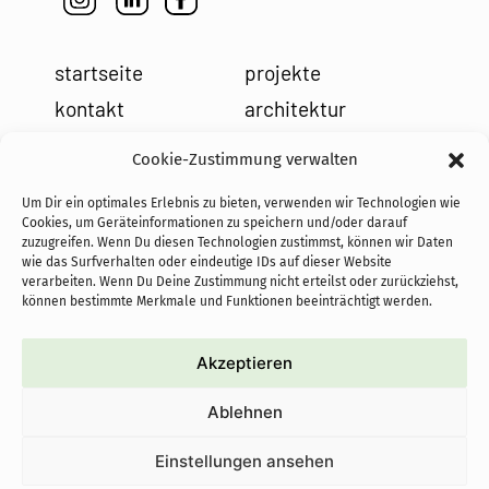
startseite
projekte
kontakt
architektur
impressum
leistungen
Cookie-Zustimmung verwalten
datenschutz
holzbau
Um Dir ein optimales Erlebnis zu bieten, verwenden wir Technologien wie
cookies
team
Cookies, um Geräteinformationen zu speichern und/oder darauf
zuzugreifen. Wenn Du diesen Technologien zustimmst, können wir Daten
news
wie das Surfverhalten oder eindeutige IDs auf dieser Website
verarbeiten. Wenn Du Deine Zustimmung nicht erteilst oder zurückziehst,
können bestimmte Merkmale und Funktionen beeinträchtigt werden.
Akzeptieren
cofundadoras de PASoS e.V.:
Ablehnen
proyectos autoconstruidos
sostenibles con objetivo social
Einstellungen ansehen