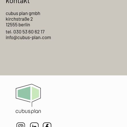
kontakt
cubus plan gmbh
kirchstraße 2
12555 berlin
tel. 030 53 60 62 17
info@cubus-plan.com