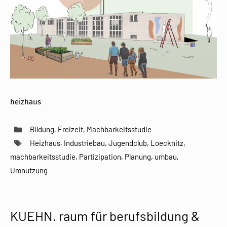
heizhaus
Kategorien
Bildung
,
Freizeit
,
Machbarkeitsstudie
Schlagwörter
Heizhaus
,
Industriebau
,
Jugendclub
,
Loecknitz
,
machbarkeitsstudie
,
Partizipation
,
Planung
,
umbau
,
Umnutzung
KUEHN. raum für berufsbildung &