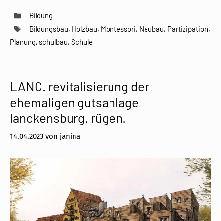
Kategorien
Bildung
Schlagwörter
Bildungsbau
,
Holzbau
,
Montessori
,
Neubau
,
Partizipation
,
Planung
,
schulbau
,
Schule
LANC. revitalisierung der
ehemaligen gutsanlage
lanckensburg. rügen.
14.04.2023
von
janina