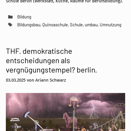
Schule Berlin (Werkstatt, Küche, Räume für Berufsbildung).
Kategorien
Bildung
Schlagwörter
Bildungsbau
,
Quinoaschule
,
Schule
,
umbau
,
Umnutzung
THF. demokratische
entscheidungen als
vergnügungstempel? berlin.
03.03.2025
von
Ariann Schwarz