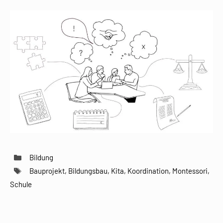
Kategorien
Bildung
Schlagwörter
Bauprojekt
,
Bildungsbau
,
Kita
,
Koordination
,
Montessori
,
Schule