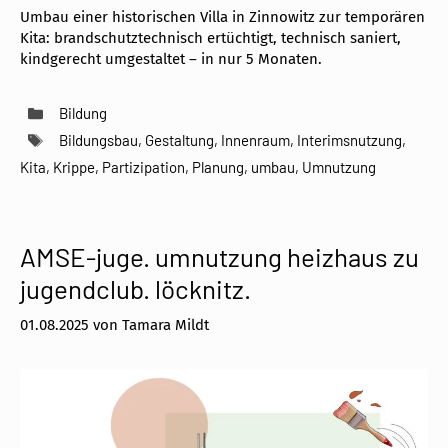
Umbau einer historischen Villa in Zinnowitz zur temporären
Kita: brandschutztechnisch ertüchtigt, technisch saniert,
kindgerecht umgestaltet – in nur 5 Monaten.
Kategorien
Bildung
Schlagwörter
Bildungsbau
,
Gestaltung
,
Innenraum
,
Interimsnutzung
,
Kita
,
Krippe
,
Partizipation
,
Planung
,
umbau
,
Umnutzung
AMSE-juge. umnutzung heizhaus zu
jugendclub. löcknitz.
01.08.2025
von
Tamara Mildt