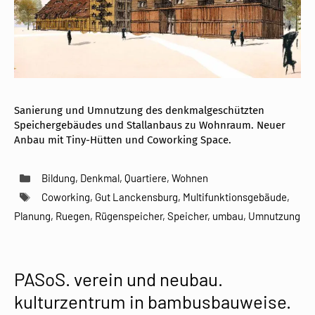
Sanierung und Umnutzung des denkmalgeschützten
Speichergebäudes und Stallanbaus zu Wohnraum. Neuer
Anbau mit Tiny-Hütten und Coworking Space.
Kategorien
Bildung
,
Denkmal
,
Quartiere
,
Wohnen
Schlagwörter
Coworking
,
Gut Lanckensburg
,
Multifunktionsgebäude
,
Planung
,
Ruegen
,
Rügenspeicher
,
Speicher
,
umbau
,
Umnutzung
PASoS. verein und neubau.
kulturzentrum in bambusbauweise.