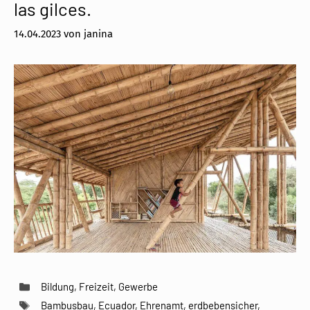
las gilces.
14.04.2023
von
janina
Kategorien
Bildung
,
Freizeit
,
Gewerbe
Schlagwörter
Bambusbau
,
Ecuador
,
Ehrenamt
,
erdbebensicher
,