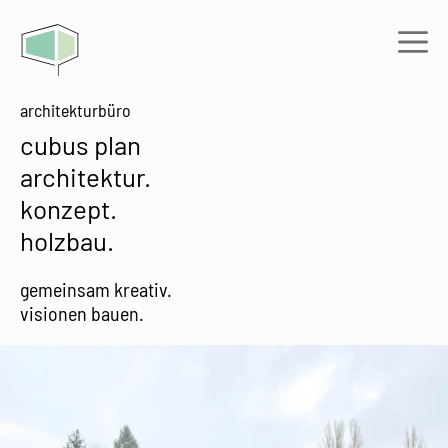
Zum
Inhalt
Me
springen
architekturbüro
cubus plan
architektur.
konzept.
holzbau.
gemeinsam kreativ.
visionen bauen.