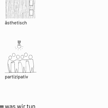
ästhetisch
partizipativ
was wir tun